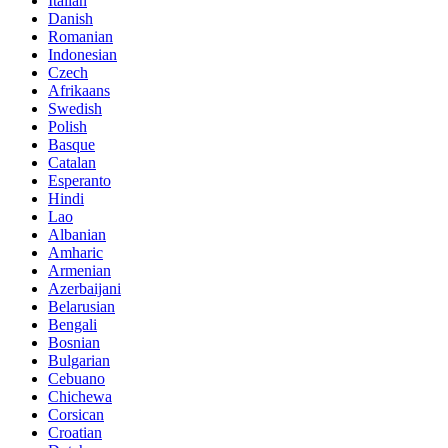
Italian
Danish
Romanian
Indonesian
Czech
Afrikaans
Swedish
Polish
Basque
Catalan
Esperanto
Hindi
Lao
Albanian
Amharic
Armenian
Azerbaijani
Belarusian
Bengali
Bosnian
Bulgarian
Cebuano
Chichewa
Corsican
Croatian