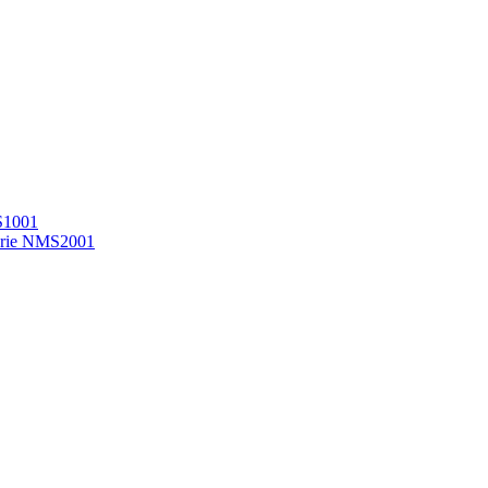
MS1001
 série NMS2001