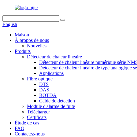
English
Maison
À propos de nous
Nouvelles
Produits
Détecteur de chaleur linéaire
Détecteur de chaleur linéaire numérique série N
Détecteur de chaleur linéaire de type analogique
Applications
Fibre optique
DTS
DAS
BOTDA
Câble de détection
Module d'alarme de fuite
Télécharger
Certificats
Étude de cas
FAQ
Contactez-nous