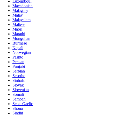
Luxembou..
Macedonian
Malagasy
Malay
Malayalam
Maltese
Maori
Marathi
Mongolian
Burmese
Nepali
Norwegian
Pashto
Persian
Punjabi
Serbian
Sesotho
Sinhala
Slovak
Slovenian
Somali
Samoan
Scots Gaelic
Shona
Sindhi